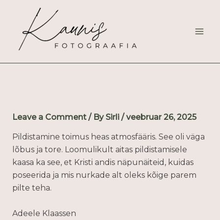
Skip
to
content
Leave a Comment
/ By
Sirli
/
veebruar 26, 2025
Pildistamine toimus heas atmosfääris. See oli väga
lõbus ja tore. Loomulikult aitas pildistamisele
kaasa ka see, et Kristi andis näpunäiteid, kuidas
poseerida ja mis nurkade alt oleks kõige parem
pilte teha.
Adeele Klaassen