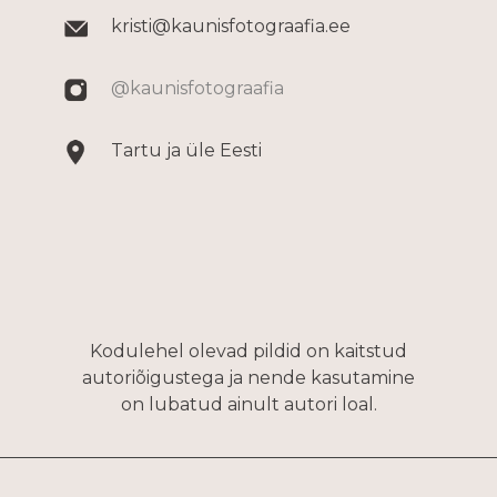
kristi@kaunisfotograafia.ee
@kaunisfotograafia
Tartu ja üle Eesti
Kodulehel olevad pildid on kaitstud
autoriõigustega ja nende kasutamine
on lubatud ainult autori loal.